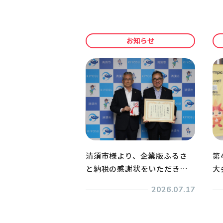
お知らせ
清須市様より、企業版ふるさ
第
と納税の感謝状をいただきま
大
した
ク
2026.07.17