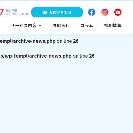
7
empl/archive-news.php
on line
25
受付時間
お問い合わせ
平日9:00〜18:00
サービス内容
お知らせ
コラム
採用情報
es/wp-templ/archive-news.php
on line
25
empl/archive-news.php
on line
26
es/wp-templ/archive-news.php
on line
26