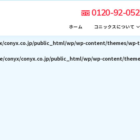
0120-92-052
x/conyx.co.jp/public_html/wp/wp-content/themes/wp-t
ホーム
コニックスについて
e/conyx/conyx.co.jp/public_html/wp/wp-content/them
x/conyx.co.jp/public_html/wp/wp-content/themes/wp-t
e/conyx/conyx.co.jp/public_html/wp/wp-content/them