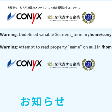
お知らせ｜ビルや施設のメンテナンス・総合管理ならコニックス
Warning
: Undefined variable $current_term in
/home/cony
Warning
: Attempt to read property "name" on null in
/hom
Warning
: Undefined variable $current_term in
/home/cony
Warning
: Attempt to read property "name" on null in
/hom
お知らせ