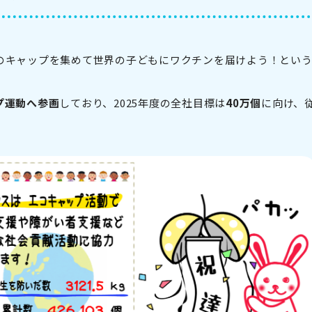
のキャップを集めて世界の子どもにワクチンを届けよう！とい
プ運動へ参画
しており、2025年度の全社目標は
40万個
に向け、
。