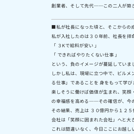
創業者、そして先代──この二人が築
■私が社長になった頃と、そこからの
私が入社したのは３０年前、社長を拝
「 ３Kで給料が安い 」
「 できればやりたくない仕事 」
という、負のイメージが蔓延していま
しかし私は、現場に立つ中で、ビルメ
る仕事」であることを 身をもって学び
楽しそうに働けば価値が生まれ、笑顔
の幸福感を高める──その確信が、今
その結果、売上は ３０億円から１２５
会社は「笑顔に囲まれた会社」へと大
これは間違いなく、今日ここにお越し