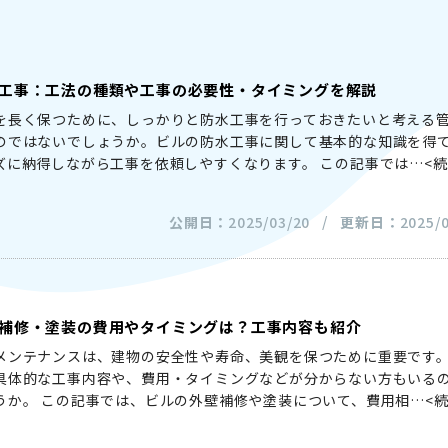
工事：工法の種類や工事の必要性・タイミングを解説
を長く保つために、しっかりと防水工事を行っておきたいと考える
のではないでしょうか。ビルの防水工事に関して基本的な知識を得
ズに納得しながら工事を依頼しやすくなります。 この記事では
…<
公開日：
2025/03/20
更新日：
2025/
補修・塗装の費用やタイミングは？工事内容も紹介
メンテナンスは、建物の安全性や寿命、美観を保つために重要です
具体的な工事内容や、費用・タイミングなどが分からない方もいる
うか。 この記事では、ビルの外壁補修や塗装について、費用相
…<