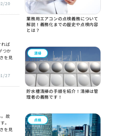
02/20
業務用エアコンの点検義務について
解説！義務化までの歴史や点検内容
とは？
ければ
がつか
清掃
続きを見
01/27
貯水槽清掃の手順を紹介！清掃は管
理者の義務です！
ん。故
点検
ます。
続きを見