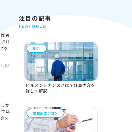
注目の記事
F
EATURED
管理者
ておけ
続きを
総合
04/05
ビルメンテナンスとは？仕事内容を
詳しく解説
。しか
のでは
業務用エアコン
続きを