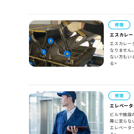
修理
エスカレー
エスカレー
なりません
ない方もい
る>
修理
エレベータ
ビルや施設
障に至らな
エレベータ