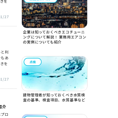
続きを
01/27
企業は知っておくべきエコチューニ
ングについて解説！ 業務用エアコン
の実例についても紹介
いと利
合もあ
点検
続きを
01/27
建物管理者が知っておくべき水質検
査の基準、検査項目、水質基準など
紹介
はプロ