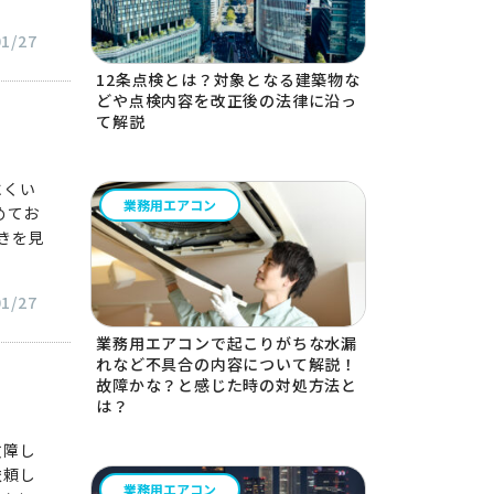
01/27
12条点検とは？対象となる建築物な
どや点検内容を改正後の法律に沿っ
て解説
にくい
業務用エアコン
めてお
きを見
01/27
業務用エアコンで起こりがちな水漏
れなど不具合の内容について解説！
故障かな？と感じた時の対処方法と
は？
故障し
依頼し
業務用エアコン